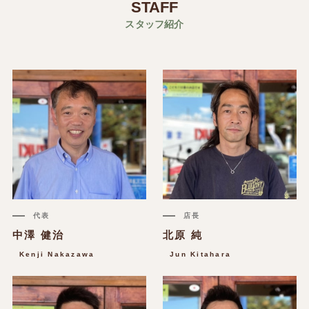
STAFF
スタッフ紹介
代表
店長
中澤 健治
北原 純
Kenji Nakazawa
Jun Kitahara